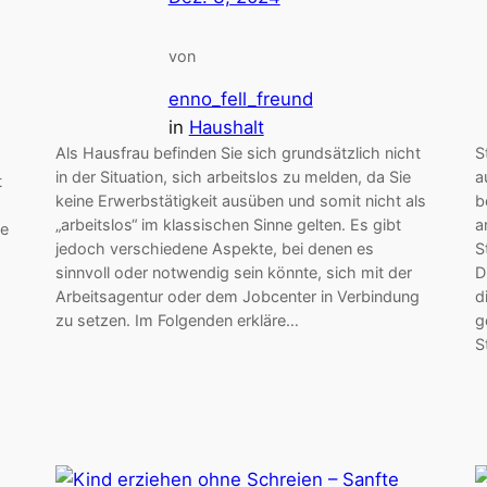
von
enno_fell_freund
in
Haushalt
Als Hausfrau befinden Sie sich grundsätzlich nicht
S
in der Situation, sich arbeitslos zu melden, da Sie
a
t
keine Erwerbstätigkeit ausüben und somit nicht als
b
„arbeitslos“ im klassischen Sinne gelten. Es gibt
a
ne
jedoch verschiedene Aspekte, bei denen es
S
sinnvoll oder notwendig sein könnte, sich mit der
D
Arbeitsagentur oder dem Jobcenter in Verbindung
d
zu setzen. Im Folgenden erkläre…
g
S