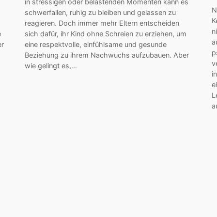
in stressigen oder belastenden Momenten kann es
N
m
schwerfallen, ruhig zu bleiben und gelassen zu
K
reagieren. Doch immer mehr Eltern entscheiden
n
e
sich dafür, ihr Kind ohne Schreien zu erziehen, um
a
er
eine respektvolle, einfühlsame und gesunde
p
Beziehung zu ihrem Nachwuchs aufzubauen. Aber
v
wie gelingt es,…
i
e
L
a