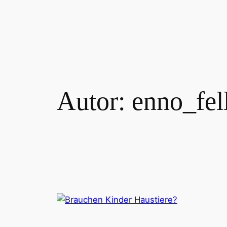
Zum
Inhalt
springen
Autor:
enno_fel