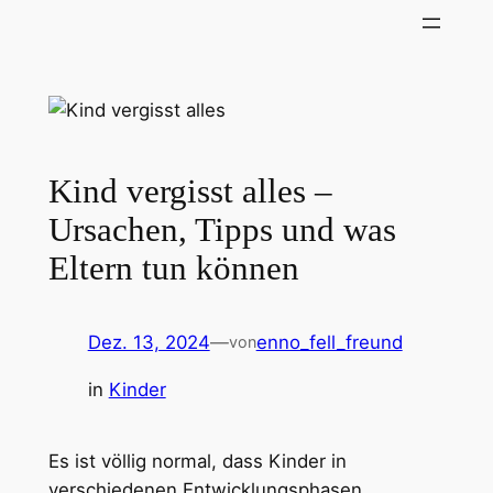
Zum
Inhalt
springen
Kind vergisst alles –
Ursachen, Tipps und was
Eltern tun können
Dez. 13, 2024
—
enno_fell_freund
von
in
Kinder
Es ist völlig normal, dass Kinder in
verschiedenen Entwicklungsphasen